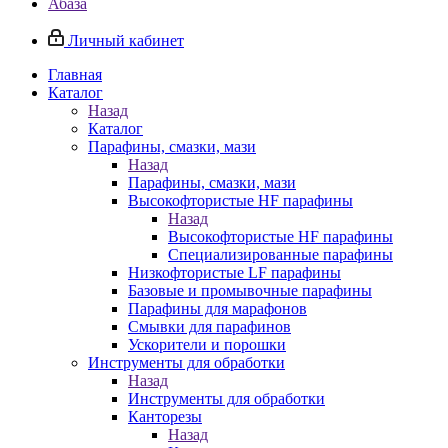
Абаза
Личный кабинет
Главная
Каталог
Назад
Каталог
Парафины, смазки, мази
Назад
Парафины, смазки, мази
Высокофтористые HF парафины
Назад
Высокофтористые HF парафины
Специализированные парафины
Низкофтористые LF парафины
Базовые и промывочные парафины
Парафины для марафонов
Смывки для парафинов
Ускорители и порошки
Инструменты для обработки
Назад
Инструменты для обработки
Канторезы
Назад