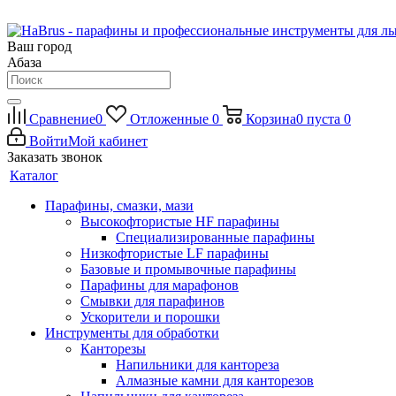
Ваш город
Абаза
Сравнение
0
Отложенные
0
Корзина
0
пуста
0
Войти
Мой кабинет
Заказать звонок
Каталог
Парафины, смазки, мази
Высокофтористые HF парафины
Специализированные парафины
Низкофтористые LF парафины
Базовые и промывочные парафины
Парафины для марафонов
Смывки для парафинов
Ускорители и порошки
Инструменты для обработки
Канторезы
Напильники для кантореза
Алмазные камни для канторезов