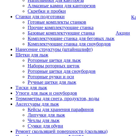
Напильники для кантореза
Алмазные камни для канторезов
Скребки и пробки
Станки для подготовки
Ка
Готовые комплекты станков
Прочие комплектующие станка
Базовые комплектующие станка
Акции
Комплектующие станка для беговых лыж
Комплектующие станка для сноубордов
Нанесение структуры (штайншлифт)
Щетки для лыж
Роторные щетки для лыж
Наборы роторных щеток
Роторные щетки для сноубордов
Роторные ручки и оси
Ручные щетки для лыж
Тиски для лыж
Утюги для лыж и сноубордов
Термометры для снега, продуктов, воды
Аксессуары для лыж
Кейсы для хранения парафинов
Липучки для лыж
Чехлы для лыж
Сумки для обуви
Ремонт скользящей поверхности (скользяка)