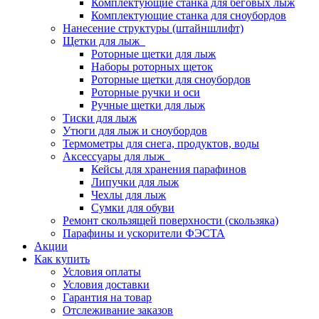
Комплектующие станка для беговых лыж
Комплектующие станка для сноубордов
Нанесение структуры (штайншлифт)
Щетки для лыж
Роторные щетки для лыж
Наборы роторных щеток
Роторные щетки для сноубордов
Роторные ручки и оси
Ручные щетки для лыж
Тиски для лыж
Утюги для лыж и сноубордов
Термометры для снега, продуктов, воды
Аксессуары для лыж
Кейсы для хранения парафинов
Липучки для лыж
Чехлы для лыж
Сумки для обуви
Ремонт скользящей поверхности (скользяка)
Парафины и ускорители ФЭСТА
Акции
Как купить
Условия оплаты
Условия доставки
Гарантия на товар
Отслеживание заказов