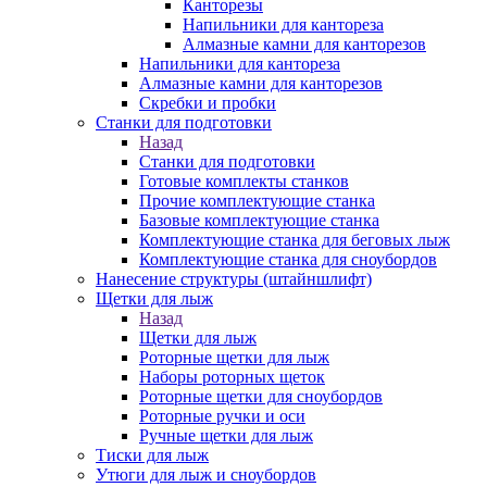
Канторезы
Напильники для кантореза
Алмазные камни для канторезов
Напильники для кантореза
Алмазные камни для канторезов
Скребки и пробки
Станки для подготовки
Назад
Станки для подготовки
Готовые комплекты станков
Прочие комплектующие станка
Базовые комплектующие станка
Комплектующие станка для беговых лыж
Комплектующие станка для сноубордов
Нанесение структуры (штайншлифт)
Щетки для лыж
Назад
Щетки для лыж
Роторные щетки для лыж
Наборы роторных щеток
Роторные щетки для сноубордов
Роторные ручки и оси
Ручные щетки для лыж
Тиски для лыж
Утюги для лыж и сноубордов