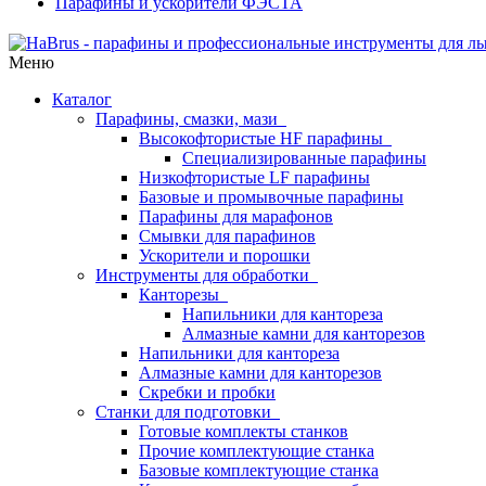
Парафины и ускорители ФЭСТА
Меню
Каталог
Парафины, смазки, мази
Высокофтористые HF парафины
Специализированные парафины
Низкофтористые LF парафины
Базовые и промывочные парафины
Парафины для марафонов
Смывки для парафинов
Ускорители и порошки
Инструменты для обработки
Канторезы
Напильники для кантореза
Алмазные камни для канторезов
Напильники для кантореза
Алмазные камни для канторезов
Скребки и пробки
Станки для подготовки
Готовые комплекты станков
Прочие комплектующие станка
Базовые комплектующие станка