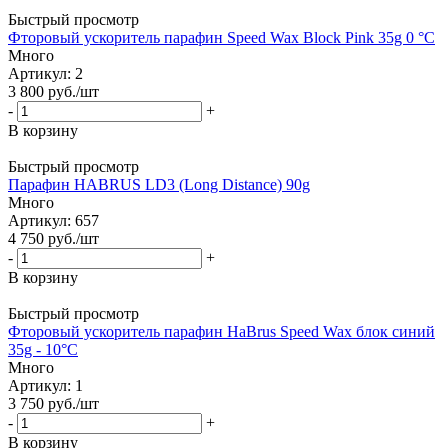
Быстрый просмотр
Фторовый ускоритель парафин Speed Wax Block Pink 35g 0 °C
Много
Артикул: 2
3 800
руб.
/шт
-
+
В корзину
Быстрый просмотр
Парафин HABRUS LD3 (Long Distance) 90g
Много
Артикул: 657
4 750
руб.
/шт
-
+
В корзину
Быстрый просмотр
Фторовый ускоритель парафин HaBrus Speed Wax блок синий
35g - 10°C
Много
Артикул: 1
3 750
руб.
/шт
-
+
В корзину