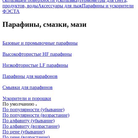
скользящей поверхности (скользяка)
Термометры для снега,
продуктов, воды
Аксессуары для лыж
Парафины и ускорители
ФЭСТА
Парафины, смазки, мази
Базовые и промывочные парафины
Высокофтористые HF парафины
Низкофтористые LF парафины
Парафины для марафонов
Смывки для парафинов
Ускорители и порошки
По умолчанию
По популярности (убывание)
По популярности (возрастание)
По алфавиту (убывание)
По алфавиту (возрастание)
По цене (убывание)
По цене (возрастание)