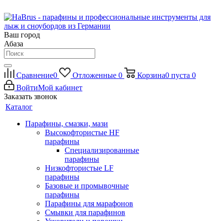
Ваш город
Абаза
Сравнение
0
Отложенные
0
Корзина
0
пуста
0
Войти
Мой кабинет
Заказать звонок
Каталог
Парафины, смазки, мази
Высокофтористые HF
парафины
Специализированные
парафины
Низкофтористые LF
парафины
Базовые и промывочные
парафины
Парафины для марафонов
Смывки для парафинов