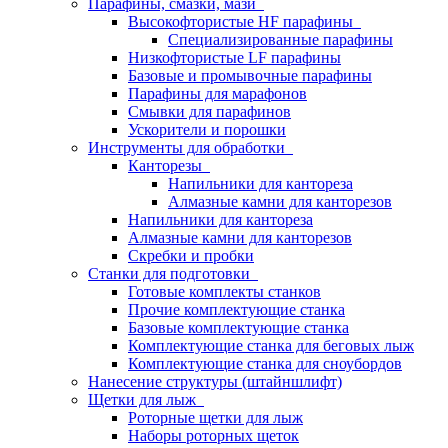
Парафины, смазки, мази
Высокофтористые HF парафины
Специализированные парафины
Низкофтористые LF парафины
Базовые и промывочные парафины
Парафины для марафонов
Смывки для парафинов
Ускорители и порошки
Инструменты для обработки
Канторезы
Напильники для кантореза
Алмазные камни для канторезов
Напильники для кантореза
Алмазные камни для канторезов
Скребки и пробки
Станки для подготовки
Готовые комплекты станков
Прочие комплектующие станка
Базовые комплектующие станка
Комплектующие станка для беговых лыж
Комплектующие станка для сноубордов
Нанесение структуры (штайншлифт)
Щетки для лыж
Роторные щетки для лыж
Наборы роторных щеток