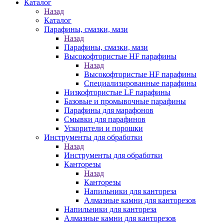
Каталог
Назад
Каталог
Парафины, смазки, мази
Назад
Парафины, смазки, мази
Высокофтористые HF парафины
Назад
Высокофтористые HF парафины
Специализированные парафины
Низкофтористые LF парафины
Базовые и промывочные парафины
Парафины для марафонов
Смывки для парафинов
Ускорители и порошки
Инструменты для обработки
Назад
Инструменты для обработки
Канторезы
Назад
Канторезы
Напильники для кантореза
Алмазные камни для канторезов
Напильники для кантореза
Алмазные камни для канторезов