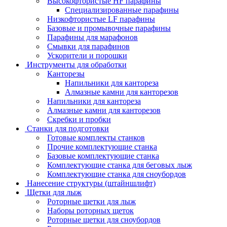
Высокофтористые HF парафины
Специализированные парафины
Низкофтористые LF парафины
Базовые и промывочные парафины
Парафины для марафонов
Смывки для парафинов
Ускорители и порошки
Инструменты для обработки
Канторезы
Напильники для кантореза
Алмазные камни для канторезов
Напильники для кантореза
Алмазные камни для канторезов
Скребки и пробки
Станки для подготовки
Готовые комплекты станков
Прочие комплектующие станка
Базовые комплектующие станка
Комплектующие станка для беговых лыж
Комплектующие станка для сноубордов
Нанесение структуры (штайншлифт)
Щетки для лыж
Роторные щетки для лыж
Наборы роторных щеток
Роторные щетки для сноубордов