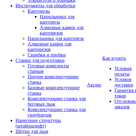
Ускорители и порошки
Инструменты для обработки
Канторезы
Напильники для
кантореза
Алмазные камни для
канторезов
Напильники для кантореза
Алмазные камни для
канторезов
Скребки и пробки
Как купить
Станки для подготовки
Готовые комплекты
Условия
станков
оплаты
Прочие комплектующие
Условия
станка
Акции
доставки
Базовые комплектующие
Гарантия 
станка
товар
Комплектующие станка для
Отслежив
беговых лыж
заказов
Комплектующие станка для
сноубордов
Нанесение структуры
(штайншлифт)
Щетки для лыж