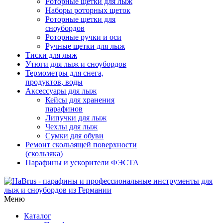
Роторные щетки для лыж
Наборы роторных щеток
Роторные щетки для
сноубордов
Роторные ручки и оси
Ручные щетки для лыж
Тиски для лыж
Утюги для лыж и сноубордов
Термометры для снега,
продуктов, воды
Аксессуары для лыж
Кейсы для хранения
парафинов
Липучки для лыж
Чехлы для лыж
Сумки для обуви
Ремонт скользящей поверхности
(скользяка)
Парафины и ускорители ФЭСТА
Меню
Каталог