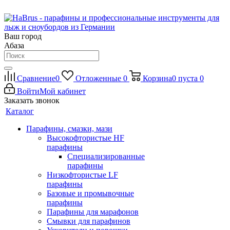
Ваш город
Абаза
Сравнение
0
Отложенные
0
Корзина
0
пуста
0
Войти
Мой кабинет
Заказать звонок
Каталог
Парафины, смазки, мази
Высокофтористые HF
парафины
Специализированные
парафины
Низкофтористые LF
парафины
Базовые и промывочные
парафины
Парафины для марафонов
Смывки для парафинов