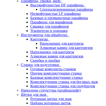
Парафины, смазки, мази
Высокофтористые HF парафины
Специализированные парафины
Низкофтористые LF парафины
Базовые и промывочные парафины
Парафины для марафонов
Смывки для парафинов
Ускорители и порошки
Инструменты для обработки
Канторезы
Напильники для кантореза
Алмазные камни для канторезов
Напильники для кантореза
Алмазные камни для канторезов
Скребки и пробки
Станки для подготовки
Готовые комплекты станков
Прочие комплектующие станка
Базовые комплектующие станка
Комплектующие станка для беговых лыж
Комплектующие станка для сноубордов
Нанесение структуры (штайншлифт)
Щетки для лыж
Роторные щетки для лыж
Наборы роторных щеток