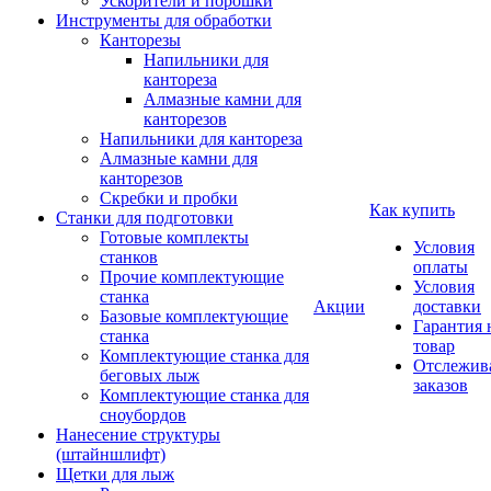
Ускорители и порошки
Инструменты для обработки
Канторезы
Напильники для
кантореза
Алмазные камни для
канторезов
Напильники для кантореза
Алмазные камни для
канторезов
Скребки и пробки
Как купить
Станки для подготовки
Готовые комплекты
Условия
станков
оплаты
Прочие комплектующие
Условия
станка
Акции
доставки
Базовые комплектующие
Гарантия 
станка
товар
Комплектующие станка для
Отслежив
беговых лыж
заказов
Комплектующие станка для
сноубордов
Нанесение структуры
(штайншлифт)
Щетки для лыж