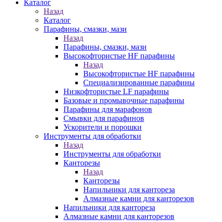
Каталог
Назад
Каталог
Парафины, смазки, мази
Назад
Парафины, смазки, мази
Высокофтористые HF парафины
Назад
Высокофтористые HF парафины
Специализированные парафины
Низкофтористые LF парафины
Базовые и промывочные парафины
Парафины для марафонов
Смывки для парафинов
Ускорители и порошки
Инструменты для обработки
Назад
Инструменты для обработки
Канторезы
Назад
Канторезы
Напильники для кантореза
Алмазные камни для канторезов
Напильники для кантореза
Алмазные камни для канторезов