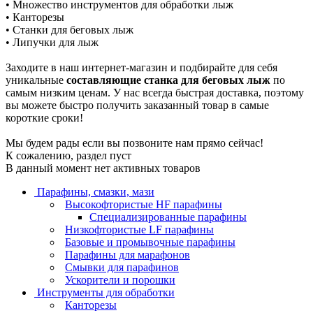
• Множество инструментов для обработки лыж
• Канторезы
• Станки для беговых лыж
• Липучки для лыж
Заходите в наш интернет-магазин и подбирайте для себя
уникальные
составляющие станка для беговых лыж
по
самым низким ценам. У нас всегда быстрая доставка, поэтому
вы можете быстро получить заказанный товар в самые
короткие сроки!
Мы будем рады если вы позвоните нам прямо сейчас!
К сожалению, раздел пуст
В данный момент нет активных товаров
Парафины, смазки, мази
Высокофтористые HF парафины
Специализированные парафины
Низкофтористые LF парафины
Базовые и промывочные парафины
Парафины для марафонов
Смывки для парафинов
Ускорители и порошки
Инструменты для обработки
Канторезы