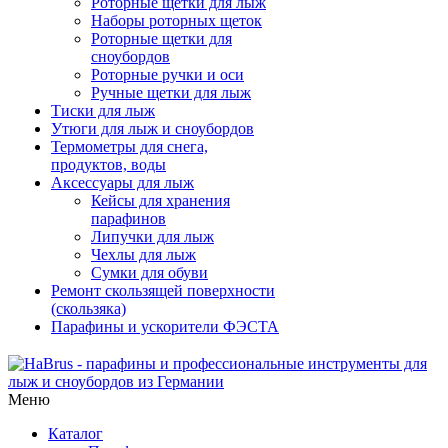
Роторные щетки для лыж
Наборы роторных щеток
Роторные щетки для
сноубордов
Роторные ручки и оси
Ручные щетки для лыж
Тиски для лыж
Утюги для лыж и сноубордов
Термометры для снега,
продуктов, воды
Аксессуары для лыж
Кейсы для хранения
парафинов
Липучки для лыж
Чехлы для лыж
Сумки для обуви
Ремонт скользящей поверхности
(скользяка)
Парафины и ускорители ФЭСТА
Меню
Каталог