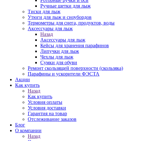
Роторные ручки и оси
Ручные щетки для лыж
Тиски для лыж
Утюги для лыж и сноубордов
Термометры для снега, продуктов, воды
Аксессуары для лыж
Назад
Аксессуары для лыж
Кейсы для хранения парафинов
Липучки для лыж
Чехлы для лыж
Сумки для обуви
Ремонт скользящей поверхности (скользяка)
Парафины и ускорители ФЭСТА
Акции
Как купить
Назад
Как купить
Условия оплаты
Условия доставки
Гарантия на товар
Отслеживание заказов
Блог
О компании
Назад