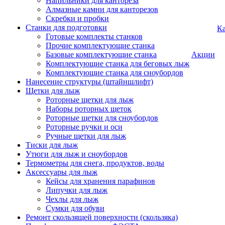
Напильники для кантореза
Алмазные камни для канторезов
Скребки и пробки
Станки для подготовки
Ка
Готовые комплекты станков
Прочие комплектующие станка
Базовые комплектующие станка
Акции
Комплектующие станка для беговых лыж
Комплектующие станка для сноубордов
Нанесение структуры (штайншлифт)
Щетки для лыж
Роторные щетки для лыж
Наборы роторных щеток
Роторные щетки для сноубордов
Роторные ручки и оси
Ручные щетки для лыж
Тиски для лыж
Утюги для лыж и сноубордов
Термометры для снега, продуктов, воды
Аксессуары для лыж
Кейсы для хранения парафинов
Липучки для лыж
Чехлы для лыж
Сумки для обуви
Ремонт скользящей поверхности (скользяка)