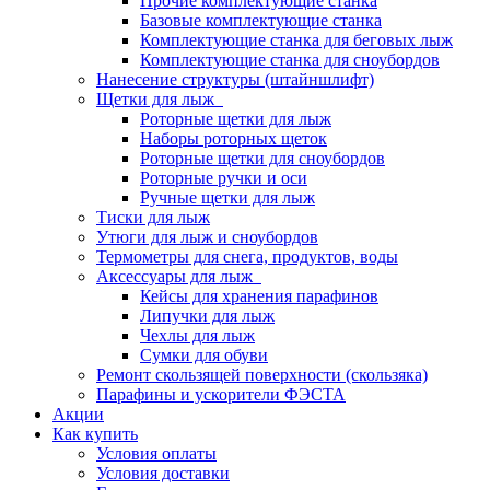
Прочие комплектующие станка
Базовые комплектующие станка
Комплектующие станка для беговых лыж
Комплектующие станка для сноубордов
Нанесение структуры (штайншлифт)
Щетки для лыж
Роторные щетки для лыж
Наборы роторных щеток
Роторные щетки для сноубордов
Роторные ручки и оси
Ручные щетки для лыж
Тиски для лыж
Утюги для лыж и сноубордов
Термометры для снега, продуктов, воды
Аксессуары для лыж
Кейсы для хранения парафинов
Липучки для лыж
Чехлы для лыж
Сумки для обуви
Ремонт скользящей поверхности (скользяка)
Парафины и ускорители ФЭСТА
Акции
Как купить
Условия оплаты
Условия доставки