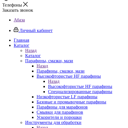
Телефоны
Заказать звонок
Абаза
Личный кабинет
Главная
Каталог
Назад
Каталог
Парафины, смазки, мази
Назад
Парафины, смазки, мази
Высокофтористые HF парафины
Назад
Высокофтористые HF парафины
Специализированные парафины
Низкофтористые LF парафины
Базовые и промывочные парафины
Парафины для марафонов
Смывки для парафинов
Ускорители и порошки
Инструменты для обработки
Назад