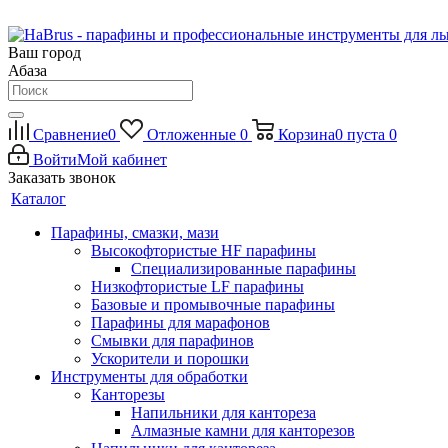
Ваш город
Абаза
Сравнение
0
Отложенные
0
Корзина
0
пуста
0
Войти
Мой кабинет
Заказать звонок
Каталог
Парафины, смазки, мази
Высокофтористые HF парафины
Специализированные парафины
Низкофтористые LF парафины
Базовые и промывочные парафины
Парафины для марафонов
Смывки для парафинов
Ускорители и порошки
Инструменты для обработки
Канторезы
Напильники для кантореза
Алмазные камни для канторезов