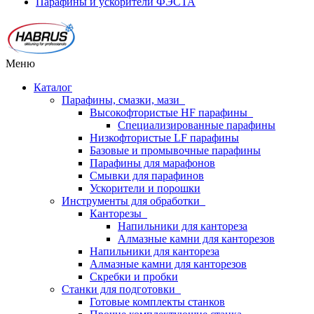
Парафины и ускорители ФЭСТА
Меню
Каталог
Парафины, смазки, мази
Высокофтористые HF парафины
Специализированные парафины
Низкофтористые LF парафины
Базовые и промывочные парафины
Парафины для марафонов
Смывки для парафинов
Ускорители и порошки
Инструменты для обработки
Канторезы
Напильники для кантореза
Алмазные камни для канторезов
Напильники для кантореза
Алмазные камни для канторезов
Скребки и пробки
Станки для подготовки
Готовые комплекты станков