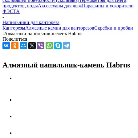
скользящей поверхности (скользяка)
Термометры для снега,
продуктов, воды
Аксессуары для лыж
Парафины и ускорители
ФЭСТА
-
Напильники для кантореза
Канторезы
Алмазные камни для канторезов
Скребки и пробки
-
Алмазный напильник-камень Habrus
Поделиться
Алмазный напильник-камень Habrus