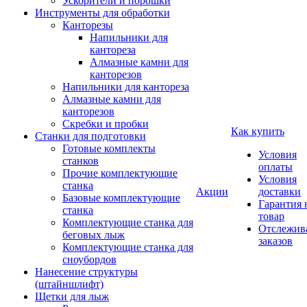
Ускорители и порошки
Инструменты для обработки
Канторезы
Напильники для
кантореза
Алмазные камни для
канторезов
Напильники для кантореза
Алмазные камни для
канторезов
Скребки и пробки
Как купить
Станки для подготовки
Готовые комплекты
Условия
станков
оплаты
Прочие комплектующие
Условия
станка
Акции
доставки
Базовые комплектующие
Гарантия 
станка
товар
Комплектующие станка для
Отслежив
беговых лыж
заказов
Комплектующие станка для
сноубордов
Нанесение структуры
(штайншлифт)
Щетки для лыж