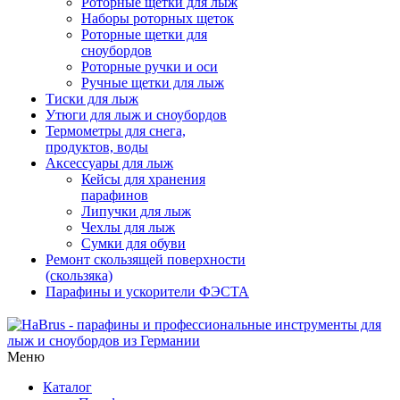
Роторные щетки для лыж
Наборы роторных щеток
Роторные щетки для
сноубордов
Роторные ручки и оси
Ручные щетки для лыж
Тиски для лыж
Утюги для лыж и сноубордов
Термометры для снега,
продуктов, воды
Аксессуары для лыж
Кейсы для хранения
парафинов
Липучки для лыж
Чехлы для лыж
Сумки для обуви
Ремонт скользящей поверхности
(скользяка)
Парафины и ускорители ФЭСТА
Меню
Каталог