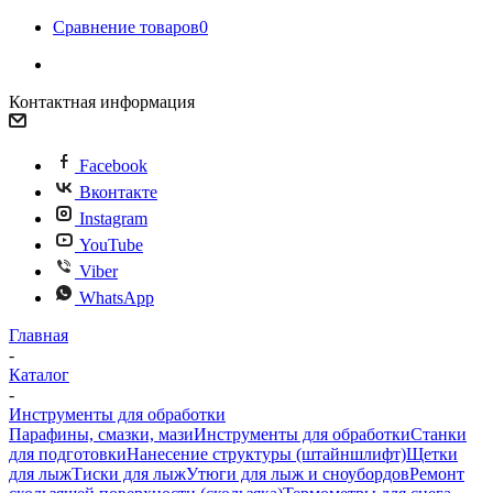
Сравнение товаров
0
Контактная информация
Facebook
Вконтакте
Instagram
YouTube
Viber
WhatsApp
Главная
-
Каталог
-
Инструменты для обработки
Парафины, смазки, мази
Инструменты для обработки
Станки
для подготовки
Нанесение структуры (штайншлифт)
Щетки
для лыж
Тиски для лыж
Утюги для лыж и сноубордов
Ремонт