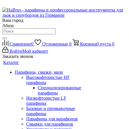
Ваш город
Абаза
Сравнение
0
Отложенные
0
Корзина
0
пуста
0
Войти
Мой кабинет
Заказать звонок
Каталог
Парафины, смазки, мази
Высокофтористые HF
парафины
Специализированные
парафины
Низкофтористые LF
парафины
Базовые и промывочные
парафины
Парафины для марафонов
Смывки для парафинов