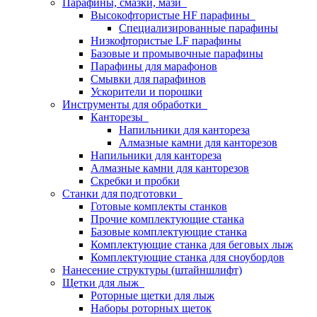
Парафины, смазки, мази
Высокофтористые HF парафины
Специализированные парафины
Низкофтористые LF парафины
Базовые и промывочные парафины
Парафины для марафонов
Смывки для парафинов
Ускорители и порошки
Инструменты для обработки
Канторезы
Напильники для кантореза
Алмазные камни для канторезов
Напильники для кантореза
Алмазные камни для канторезов
Скребки и пробки
Станки для подготовки
Готовые комплекты станков
Прочие комплектующие станка
Базовые комплектующие станка
Комплектующие станка для беговых лыж
Комплектующие станка для сноубордов
Нанесение структуры (штайншлифт)
Щетки для лыж
Роторные щетки для лыж
Наборы роторных щеток