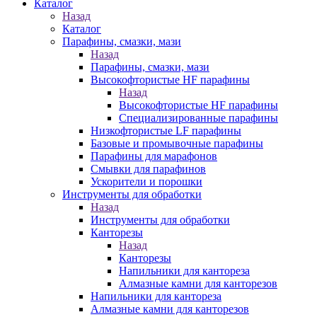
Каталог
Назад
Каталог
Парафины, смазки, мази
Назад
Парафины, смазки, мази
Высокофтористые HF парафины
Назад
Высокофтористые HF парафины
Специализированные парафины
Низкофтористые LF парафины
Базовые и промывочные парафины
Парафины для марафонов
Смывки для парафинов
Ускорители и порошки
Инструменты для обработки
Назад
Инструменты для обработки
Канторезы
Назад
Канторезы
Напильники для кантореза
Алмазные камни для канторезов
Напильники для кантореза
Алмазные камни для канторезов