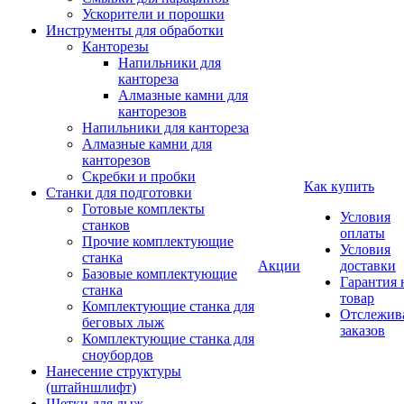
Ускорители и порошки
Инструменты для обработки
Канторезы
Напильники для
кантореза
Алмазные камни для
канторезов
Напильники для кантореза
Алмазные камни для
канторезов
Скребки и пробки
Как купить
Станки для подготовки
Готовые комплекты
Условия
станков
оплаты
Прочие комплектующие
Условия
станка
Акции
доставки
Базовые комплектующие
Гарантия 
станка
товар
Комплектующие станка для
Отслежив
беговых лыж
заказов
Комплектующие станка для
сноубордов
Нанесение структуры
(штайншлифт)
Щетки для лыж