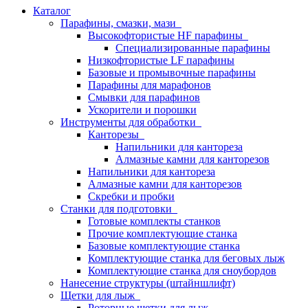
Каталог
Парафины, смазки, мази
Высокофтористые HF парафины
Специализированные парафины
Низкофтористые LF парафины
Базовые и промывочные парафины
Парафины для марафонов
Смывки для парафинов
Ускорители и порошки
Инструменты для обработки
Канторезы
Напильники для кантореза
Алмазные камни для канторезов
Напильники для кантореза
Алмазные камни для канторезов
Скребки и пробки
Станки для подготовки
Готовые комплекты станков
Прочие комплектующие станка
Базовые комплектующие станка
Комплектующие станка для беговых лыж
Комплектующие станка для сноубордов
Нанесение структуры (штайншлифт)
Щетки для лыж
Роторные щетки для лыж