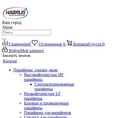
Ваш город
Абаза
Сравнение
0
Отложенные
0
Корзина
0
пуста
0
Войти
Мой кабинет
Заказать звонок
Каталог
Парафины, смазки, мази
Высокофтористые HF
парафины
Специализированные
парафины
Низкофтористые LF
парафины
Базовые и промывочные
парафины
Парафины для марафонов
Смывки для парафинов