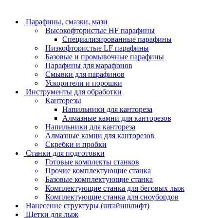
Парафины, смазки, мази
Высокофтористые HF парафины
Специализированные парафины
Низкофтористые LF парафины
Базовые и промывочные парафины
Парафины для марафонов
Смывки для парафинов
Ускорители и порошки
Инструменты для обработки
Канторезы
Напильники для кантореза
Алмазные камни для канторезов
Напильники для кантореза
Алмазные камни для канторезов
Скребки и пробки
Станки для подготовки
Готовые комплекты станков
Прочие комплектующие станка
Базовые комплектующие станка
Комплектующие станка для беговых лыж
Комплектующие станка для сноубордов
Нанесение структуры (штайншлифт)
Щетки для лыж