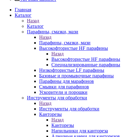
Главная
Каталог
Назад
Каталог
Парафины, смазки, мази
Назад
Парафины, смазки, мази
Высокофтористые HF парафины
Назад
Высокофтористые HF парафины
Специализированные парафины
Низкофтористые LF парафины
Базовые и промывочные парафины
Парафины для марафонов
Смывки для парафинов
Ускорители и порошки
Инструменты для обработки
Назад
Инструменты для обработки
Канторезы
Назад
Канторезы
Напильники для кантореза
Алмазные камни для канторезов