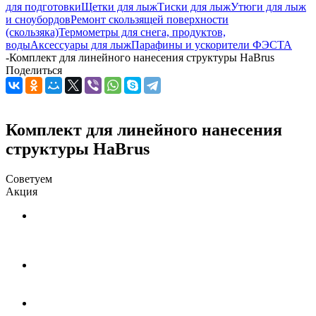
для подготовки
Щетки для лыж
Тиски для лыж
Утюги для лыж
и сноубордов
Ремонт скользящей поверхности
(скользяка)
Термометры для снега, продуктов,
воды
Аксессуары для лыж
Парафины и ускорители ФЭСТА
-
Комплект для линейного нанесения структуры HaBrus
Поделиться
Комплект для линейного нанесения
структуры HaBrus
Советуем
Акция