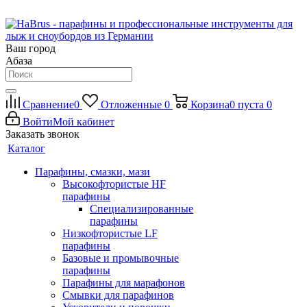
Ваш город
Абаза
Сравнение
0
Отложенные
0
Корзина
0
пуста
0
Войти
Мой кабинет
Заказать звонок
Каталог
Парафины, смазки, мази
Высокофтористые HF
парафины
Специализированные
парафины
Низкофтористые LF
парафины
Базовые и промывочные
парафины
Парафины для марафонов
Смывки для парафинов