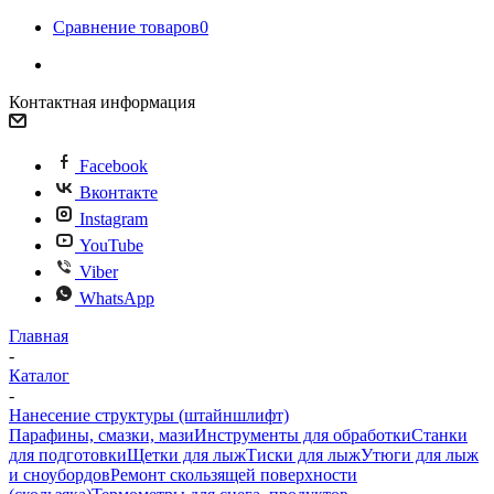
Сравнение товаров
0
Контактная информация
Facebook
Вконтакте
Instagram
YouTube
Viber
WhatsApp
Главная
-
Каталог
-
Нанесение структуры (штайншлифт)
Парафины, смазки, мази
Инструменты для обработки
Станки
для подготовки
Щетки для лыж
Тиски для лыж
Утюги для лыж
и сноубордов
Ремонт скользящей поверхности