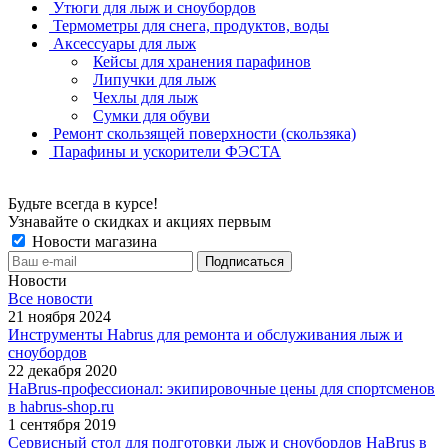
Утюги для лыж и сноубордов
Термометры для снега, продуктов, воды
Аксессуары для лыж
Кейсы для хранения парафинов
Липучки для лыж
Чехлы для лыж
Сумки для обуви
Ремонт скользящей поверхности (скользяка)
Парафины и ускорители ФЭСТА
Будьте всегда в курсе!
Узнавайте о скидках и акциях первым
Новости магазина
Новости
Все новости
21 ноября 2024
Инструменты Habrus для ремонта и обслуживания лыж и
сноубордов
22 декабря 2020
HaBrus-профессионал: экипировочные цены для спортсменов
в habrus-shop.ru
1 сентября 2019
Сервисный стол для подготовки лыж и сноубордов HaBrus в