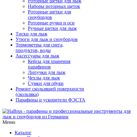
Роторные щетки для лыж
Наборы роторных щеток
Роторные щетки для
сноубордов
Роторные ручки и оси
Ручные щетки для лыж
Тиски для лыж
Утюги для лыж и сноубордов
Термометры для снега,
продуктов, воды
Аксессуары для лыж
Кейсы для хранения
парафинов
Липучки для лыж
Чехлы для лыж
Сумки для обуви
Ремонт скользящей поверхности
(скользяка)
Парафины и ускорители ФЭСТА
Меню
Каталог