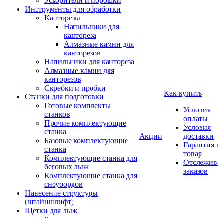
Ускорители и порошки
Инструменты для обработки
Канторезы
Напильники для
кантореза
Алмазные камни для
канторезов
Напильники для кантореза
Алмазные камни для
канторезов
Скребки и пробки
Как купить
Станки для подготовки
Готовые комплекты
Условия
станков
оплаты
Прочие комплектующие
Условия
станка
Акции
доставки
Базовые комплектующие
Гарантия 
станка
товар
Комплектующие станка для
Отслежив
беговых лыж
заказов
Комплектующие станка для
сноубордов
Нанесение структуры
(штайншлифт)
Щетки для лыж