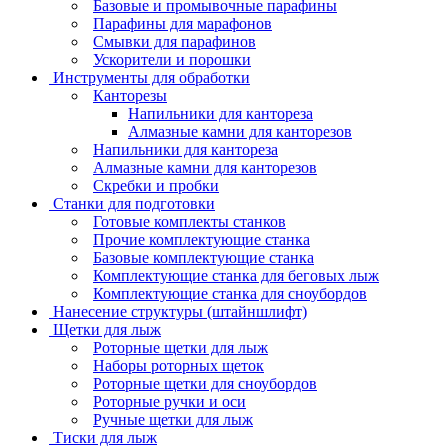
Базовые и промывочные парафины
Парафины для марафонов
Смывки для парафинов
Ускорители и порошки
Инструменты для обработки
Канторезы
Напильники для кантореза
Алмазные камни для канторезов
Напильники для кантореза
Алмазные камни для канторезов
Скребки и пробки
Станки для подготовки
Готовые комплекты станков
Прочие комплектующие станка
Базовые комплектующие станка
Комплектующие станка для беговых лыж
Комплектующие станка для сноубордов
Нанесение структуры (штайншлифт)
Щетки для лыж
Роторные щетки для лыж
Наборы роторных щеток
Роторные щетки для сноубордов
Роторные ручки и оси
Ручные щетки для лыж
Тиски для лыж