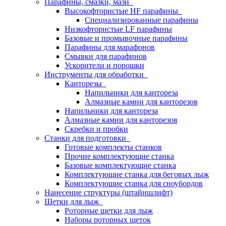
Парафины, смазки, мази
Высокофтористые HF парафины
Специализированные парафины
Низкофтористые LF парафины
Базовые и промывочные парафины
Парафины для марафонов
Смывки для парафинов
Ускорители и порошки
Инструменты для обработки
Канторезы
Напильники для кантореза
Алмазные камни для канторезов
Напильники для кантореза
Алмазные камни для канторезов
Скребки и пробки
Станки для подготовки
Готовые комплекты станков
Прочие комплектующие станка
Базовые комплектующие станка
Комплектующие станка для беговых лыж
Комплектующие станка для сноубордов
Нанесение структуры (штайншлифт)
Щетки для лыж
Роторные щетки для лыж
Наборы роторных щеток