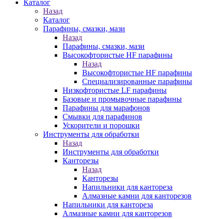
Каталог
Назад
Каталог
Парафины, смазки, мази
Назад
Парафины, смазки, мази
Высокофтористые HF парафины
Назад
Высокофтористые HF парафины
Специализированные парафины
Низкофтористые LF парафины
Базовые и промывочные парафины
Парафины для марафонов
Смывки для парафинов
Ускорители и порошки
Инструменты для обработки
Назад
Инструменты для обработки
Канторезы
Назад
Канторезы
Напильники для кантореза
Алмазные камни для канторезов
Напильники для кантореза
Алмазные камни для канторезов