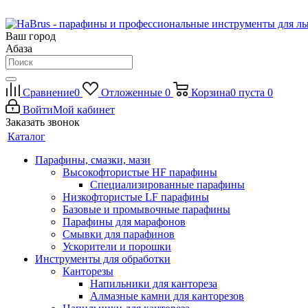
Ваш город
Абаза
Сравнение
0
Отложенные
0
Корзина
0
пуста
0
Войти
Мой кабинет
Заказать звонок
Каталог
Парафины, смазки, мази
Высокофтористые HF парафины
Специализированные парафины
Низкофтористые LF парафины
Базовые и промывочные парафины
Парафины для марафонов
Смывки для парафинов
Ускорители и порошки
Инструменты для обработки
Канторезы
Напильники для кантореза
Алмазные камни для канторезов