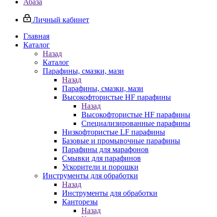
Абаза
Личный кабинет
Главная
Каталог
Назад
Каталог
Парафины, смазки, мази
Назад
Парафины, смазки, мази
Высокофтористые HF парафины
Назад
Высокофтористые HF парафины
Специализированные парафины
Низкофтористые LF парафины
Базовые и промывочные парафины
Парафины для марафонов
Смывки для парафинов
Ускорители и порошки
Инструменты для обработки
Назад
Инструменты для обработки
Канторезы
Назад