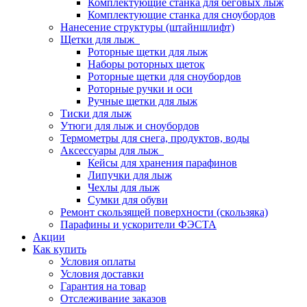
Комплектующие станка для беговых лыж
Комплектующие станка для сноубордов
Нанесение структуры (штайншлифт)
Щетки для лыж
Роторные щетки для лыж
Наборы роторных щеток
Роторные щетки для сноубордов
Роторные ручки и оси
Ручные щетки для лыж
Тиски для лыж
Утюги для лыж и сноубордов
Термометры для снега, продуктов, воды
Аксессуары для лыж
Кейсы для хранения парафинов
Липучки для лыж
Чехлы для лыж
Сумки для обуви
Ремонт скользящей поверхности (скользяка)
Парафины и ускорители ФЭСТА
Акции
Как купить
Условия оплаты
Условия доставки
Гарантия на товар
Отслеживание заказов