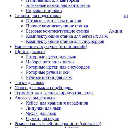
Напильники для кантореза
Алмазные камни для канторезов
Скребки и пробки
Станки для подготовки
Ка
Готовые комплекты станков
Прочие комплектующие станка
Базовые комплектующие станка
Акции
Комплектующие станка для беговых лыж
Комплектующие станка для сноубордов
Нанесение структуры (штайншлифт)
Щетки для лыж
Роторные щетки для лыж
Наборы роторных щеток
Роторные щетки для сноубордов
Роторные ручки и оси
Ручные щетки для лыж
Тиски для лыж
Утюги для лыж и сноубордов
Термометры для снега, продуктов, воды
Аксессуары для лыж
Кейсы для хранения парафинов
Липучки для лыж
Чехлы для лыж
Сумки для обуви
Ремонт скользящей поверхности (скользяка)