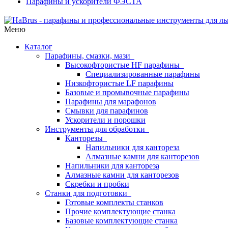
Парафины и ускорители ФЭСТА
Меню
Каталог
Парафины, смазки, мази
Высокофтористые HF парафины
Специализированные парафины
Низкофтористые LF парафины
Базовые и промывочные парафины
Парафины для марафонов
Смывки для парафинов
Ускорители и порошки
Инструменты для обработки
Канторезы
Напильники для кантореза
Алмазные камни для канторезов
Напильники для кантореза
Алмазные камни для канторезов
Скребки и пробки
Станки для подготовки
Готовые комплекты станков
Прочие комплектующие станка
Базовые комплектующие станка