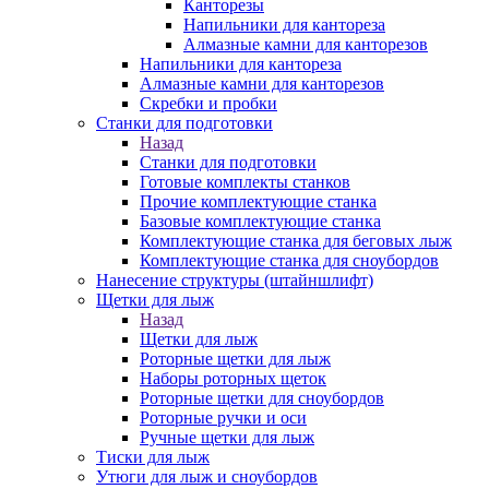
Канторезы
Напильники для кантореза
Алмазные камни для канторезов
Напильники для кантореза
Алмазные камни для канторезов
Скребки и пробки
Станки для подготовки
Назад
Станки для подготовки
Готовые комплекты станков
Прочие комплектующие станка
Базовые комплектующие станка
Комплектующие станка для беговых лыж
Комплектующие станка для сноубордов
Нанесение структуры (штайншлифт)
Щетки для лыж
Назад
Щетки для лыж
Роторные щетки для лыж
Наборы роторных щеток
Роторные щетки для сноубордов
Роторные ручки и оси
Ручные щетки для лыж
Тиски для лыж
Утюги для лыж и сноубордов