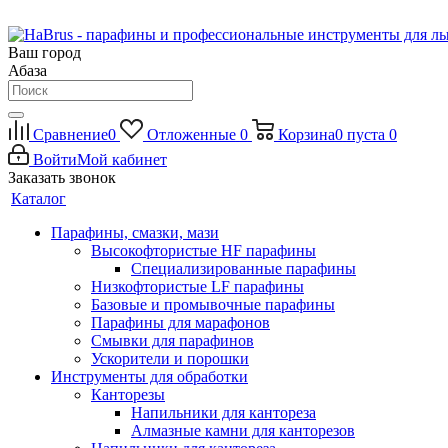
Ваш город
Абаза
Сравнение
0
Отложенные
0
Корзина
0
пуста
0
Войти
Мой кабинет
Заказать звонок
Каталог
Парафины, смазки, мази
Высокофтористые HF парафины
Специализированные парафины
Низкофтористые LF парафины
Базовые и промывочные парафины
Парафины для марафонов
Смывки для парафинов
Ускорители и порошки
Инструменты для обработки
Канторезы
Напильники для кантореза
Алмазные камни для канторезов