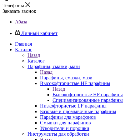
Телефоны
Заказать звонок
Абаза
Личный кабинет
Главная
Каталог
Назад
Каталог
Парафины, смазки, мази
Назад
Парафины, смазки, мази
Высокофтористые HF парафины
Назад
Высокофтористые HF парафины
Специализированные парафины
Низкофтористые LF парафины
Базовые и промывочные парафины
Парафины для марафонов
Смывки для парафинов
Ускорители и порошки
Инструменты для обработки
Назад