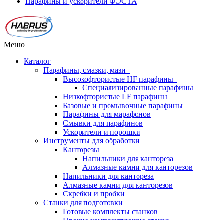
Парафины и ускорители ФЭСТА
Меню
Каталог
Парафины, смазки, мази
Высокофтористые HF парафины
Специализированные парафины
Низкофтористые LF парафины
Базовые и промывочные парафины
Парафины для марафонов
Смывки для парафинов
Ускорители и порошки
Инструменты для обработки
Канторезы
Напильники для кантореза
Алмазные камни для канторезов
Напильники для кантореза
Алмазные камни для канторезов
Скребки и пробки
Станки для подготовки
Готовые комплекты станков