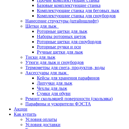
Прочие комплектующие станка
Базовые комплектующие станка
Комплектующие станка для беговых лыж
Комплектующие станка для сноубордов
Нанесение структуры (штайншлифт)
Щетки для лыж
Роторные щетки для лыж
Наборы роторных щеток
Роторные щетки для сноубордов
Роторные ручки и оси
Ручные щетки для лыж
Тиски для лыж
Утюги для лыж и сноубордов
Термометры для снега, продуктов, воды
Аксессуары для лыж
Кейсы для хранения парафинов
Липучки для лыж
Чехлы для лыж
Сумки для обуви
Ремонт скользящей поверхности (скользяка)
Парафины и ускорители ФЭСТА
Акции
Как купить
Условия оплаты
Условия доставки