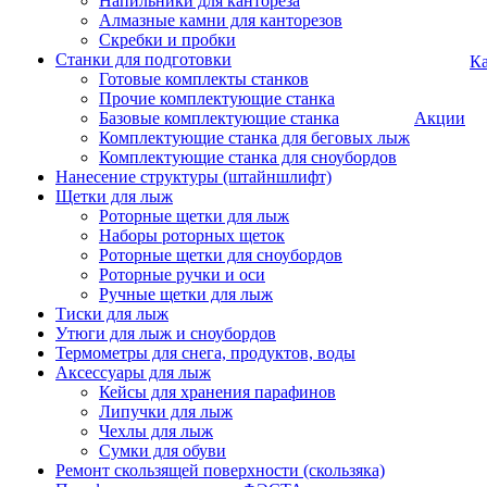
Напильники для кантореза
Алмазные камни для канторезов
Скребки и пробки
Станки для подготовки
Ка
Готовые комплекты станков
Прочие комплектующие станка
Базовые комплектующие станка
Акции
Комплектующие станка для беговых лыж
Комплектующие станка для сноубордов
Нанесение структуры (штайншлифт)
Щетки для лыж
Роторные щетки для лыж
Наборы роторных щеток
Роторные щетки для сноубордов
Роторные ручки и оси
Ручные щетки для лыж
Тиски для лыж
Утюги для лыж и сноубордов
Термометры для снега, продуктов, воды
Аксессуары для лыж
Кейсы для хранения парафинов
Липучки для лыж
Чехлы для лыж
Сумки для обуви
Ремонт скользящей поверхности (скользяка)