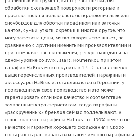
различный инструмент, канторезы, щетки для
обработки скользящей поверхности роторные и
простые, тиски и целые системы крепления лыж или
сноубордов для обротки парафином или заточки
кантов, сумки, утюги, скребки и многое другое. Что
могу заметить: цены, мягко говоря, «смешные», по
сравнению с другими именитыми производителями и
при этом качество скольжения, ресурс находятся на
одном уровне со swix , start, Holmenkol, при этом
парафин HaBrus можно купить в 1.5 -2 раза дешевле
вышеперечисленных производителей. Парафины и
аксессуары HaBrus изготавливаются в Германии, у
производителя свое производство и это может
гарантировать отличное качество и соответствие
заявленным характеристикам, тогда парафины
«раскрученных» брендов сейчас подделывают. Я
точно знаю что парафины Habrus это 100% немецкое
качество и гарантия хорошего скольжения!! Скоро
постараюсь рассказать вам какие именно парафины я