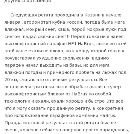
других спортсменов.
Следующая регата проходила в Казани в начале
января , второй этап кубка России, погода была мега
влажная, мокрый снег, каша, порой мокрые лужи под
снегом, падал свежий снег!!! Перед гонками я нанес
высокофтористый парафин HF1 HaBrus, лыжи по всей
этой каше ехали не плохо, но к концу второй гонки я
почувствовал ухудшение скольжения, видимо
парафин начал выходить из базы, но для мега
влажной погоды и примерного пробега на лыжах под
20 км, считаю это отличным результатом. Все
оставшиеся три гонки лыжи обрабатывались супер
высокофтористым блоком от HaBrus по особой
технологии и ехали, ехали хорошо и быстро. Это всё
что я могу сказать про данную регату, а конкретней
про использование парафинов компании HaBrus.
Правда итоговый результат в этой регата был не
очень, конечно сейчас я наверное просто оправдаюсь,