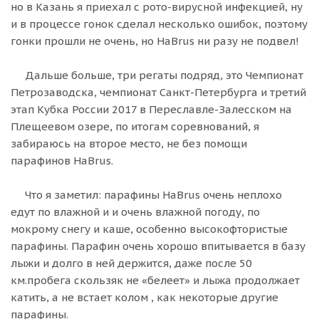
но в Казань я приехал с рото-вирусной инфекцией, ну
и в процессе гонок сделал несколько ошибок, поэтому
гонки прошли не очень, но HaBrus ни разу не подвел!
Дальше больше, три регаты подряд, это Чемпионат
Петрозаводска, чемпионат Санкт-Петербурга и третий
этап Кубка России 2017 в Переславле-Залесском на
Плещеевом озере, по итогам соревнований, я
забираюсь на второе место, не без помощи
парафинов HaBrus.
Что я заметил: парафины HaBrus очень неплохо
едут по влажной и и очень влажной погоду, по
мокрому снегу и каше, особенно высокофтористые
парафины. Парафин очень хорошо впитывается в базу
лыжи и долго в ней держится, даже после 50
км.пробега скользяк не «белеет» и лыжа продолжает
катить, а не встает колом , как некоторые другие
парафины.