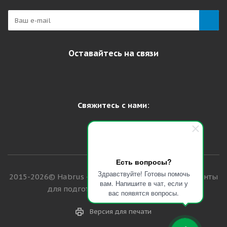
Оставайтесь на связи
Свяжитесь с нами:
Есть вопросы?
Здравствуйте! Готовы помочь
2015-2026© Habrus - профессиональные инструменты
вам. Напишите в чат, если у
для подготовки лыж и сноубордов
вас появятся вопросы.
Версия для печати