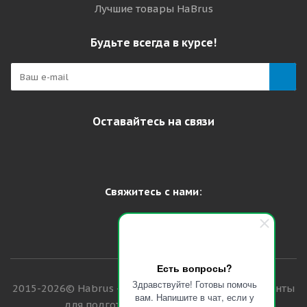
Лучшие товары HaBrus
Будьте всегда в курсе!
Оставайтесь на связи
Свяжитесь с нами:
Есть вопросы?
Здравствуйте! Готовы помочь
2015-2026© Habrus - профессиональные инструменты
вам. Напишите в чат, если у
для подготовки лыж и сноубордов